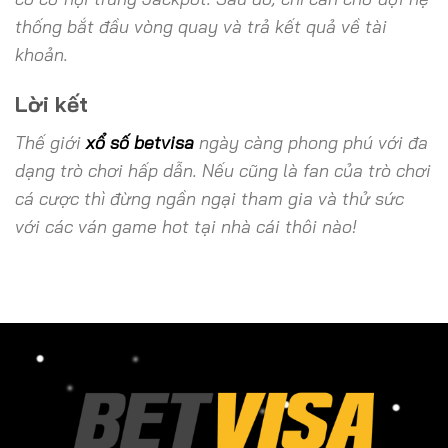
thống bắt đầu vòng quay và trả kết quả về tài
khoản.
Lời kết
Thế giới
xổ số betvisa
ngày càng phong phú với đa
dạng trò chơi hấp dẫn. Nếu cũng là fan của trò chơi
cá cược thì đừng ngần ngại tham gia và thử sức
với các ván game hot tại nhà cái thôi nào!