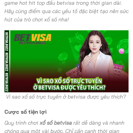
game hot hit top đầu betvisa trong thời gian dài.
Hãy cùng điểm qua các yếu tố đặc biệt tạo nên sức
hút của trò chơi xổ số nha!
Vì sao xổ số trực tuyến ở betvisa được yêu thích?
Cược số tiện lợi
Quy trình chơi
xổ số betvisa
rất dễ dàng và nhanh
chóng qua một vài bước. Chỉ cần canh thời gian