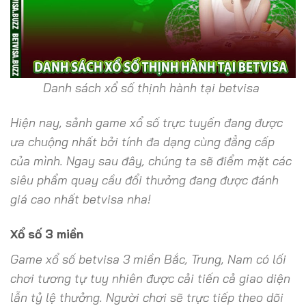
Danh sách xổ số thịnh hành tại betvisa
Hiện nay, sảnh game xổ số trực tuyến đang được
ưa chuộng nhất bởi tính đa dạng cùng đẳng cấp
của mình. Ngay sau đây, chúng ta sẽ điểm mặt các
siêu phẩm quay cầu đổi thưởng đang được đánh
giá cao nhất betvisa nha!
Xổ số 3 miền
Game xổ số betvisa 3 miền Bắc, Trung, Nam có lối
chơi tương tự tuy nhiên được cải tiến cả giao diện
lẫn tỷ lệ thưởng. Người chơi sẽ trực tiếp theo dõi